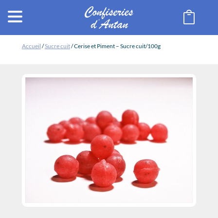

Accueil
/
Sucre cuit
/ Cerise et Piment – Sucre cuit/100g