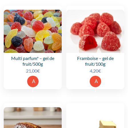
Multi parfum*
– gel de
Framboise
– gel de
fruit/500g
fruit/100g
21,00
€
4,20
€
A
A
j
j
o
o
u
u
t
t
e
e