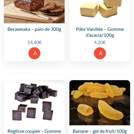
r
r
a
a
u
u
p
p
Beraweaka
– pain de 300g
Pâte Vanillée
– Gomme
a
a
d’acacia/100g
14,40
€
4,20
€
n
n
i
i
A
A
e
e
j
j
r
r
o
o
u
u
t
t
e
e
r
r
a
a
u
u
p
p
Réglisse coupée
– Gomme
Banane
– gel de fruit/100g