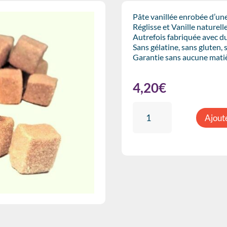
Pâte vanillée enrobée d’une
Réglisse et Vanille naturell
Autrefois fabriquée avec d
Sans gélatine, sans gluten, 
Garantie sans aucune matiè
4,20
€
quantité
Ajout
de
Pâte
de
lichen
-
Gomme
d'acacia/100g