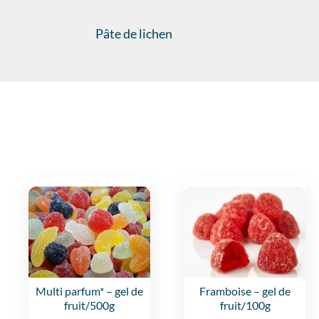
Pâte de lichen
Multi parfum*
– gel de
Framboise
– gel de
fruit/500g
fruit/100g