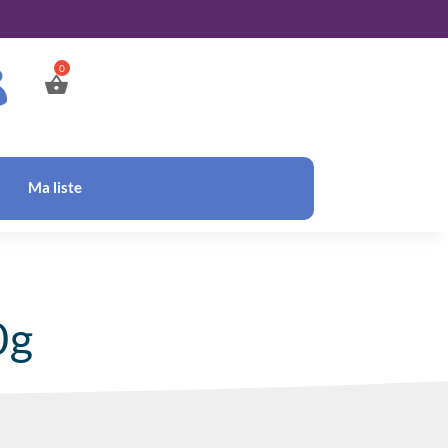

Ma liste
0g