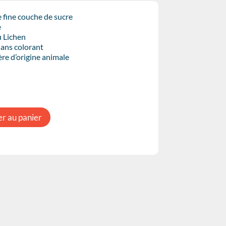
 fine couche de sucre
e
u Lichen
sans colorant
re d’origine animale
er au panier